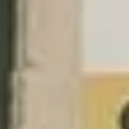
© 2018 ACIAAR- All Rights Reserved
site created by
jmswebconsulting
Links
ACIAAR
Câmara Municipal de Vila Nova da Barquinha
Jornal Novo Almourol
visíte a nossa página do
Facebook