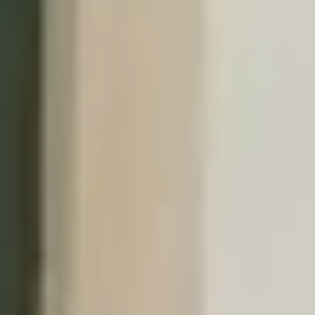
Morada
Largo do Chafariz Nº3
2260-407 Vila Nova da Barquinha - Portugal
Contactos
Email: ciaar.vnbarquinha@gmail.com
Telefones:
249 711 209